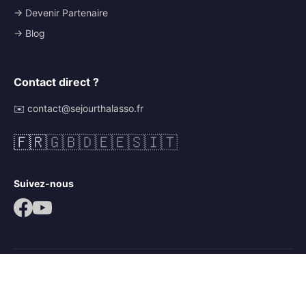
→ Devenir Partenaire
→ Blog
Contact direct ?
✉️ contact@sejourthalasso.fr
🇫🇷
🇬🇧
🇩🇪
🇪🇸
🇮🇹
Suivez-nous
© 2026 Séjour Thalasso. Tous droits réservés.
Mentions légales