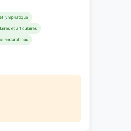
 et lymphatique
res et articulaires
es endorphines