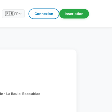
🇫🇷
Connexion
Inscription
FR
le - La Baule-Escoublac