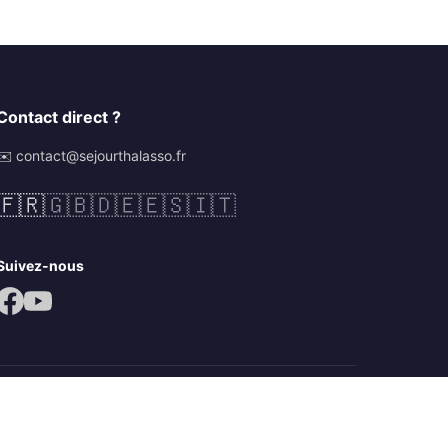
Contact direct ?
✉️ contact@sejourthalasso.fr
🇫🇷
🇬🇧
🇩🇪
🇪🇸
🇮🇹
Suivez-nous
Mentions légales
CGV
Politique de confidentialité