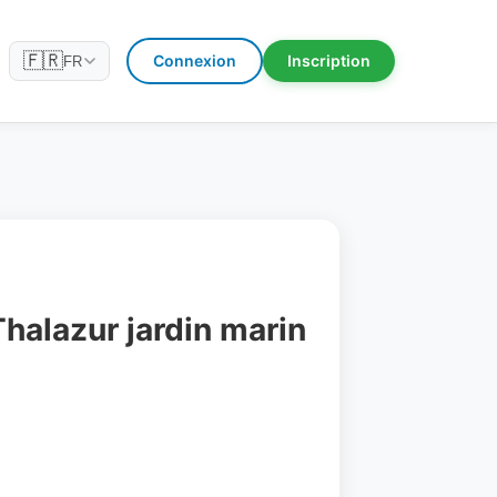
🇫🇷
Connexion
Inscription
FR
halazur jardin marin
n