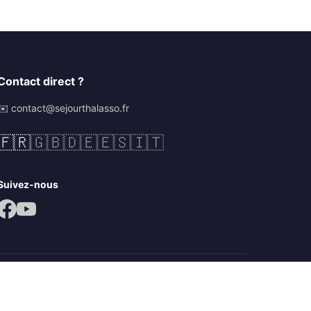
Contact direct ?
✉️ contact@sejourthalasso.fr
🇫🇷
🇬🇧
🇩🇪
🇪🇸
🇮🇹
Suivez-nous
Mentions légales
CGV
Politique de confidentialité