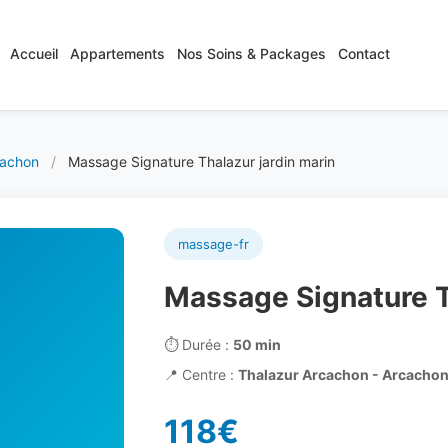
Accueil
Appartements
Nos Soins & Packages
Contact
cachon
/
Massage Signature Thalazur jardin marin
massage-fr
Massage Signature T
⏱️
Durée :
50 min
📍
Centre :
Thalazur Arcachon - Arcacho
118€