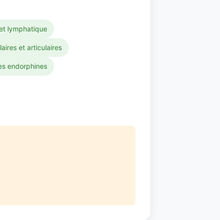
 et lymphatique
res et articulaires
es endorphines