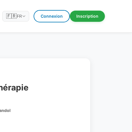
🇫🇷
Connexion
Inscription
FR
hérapie
Bandol