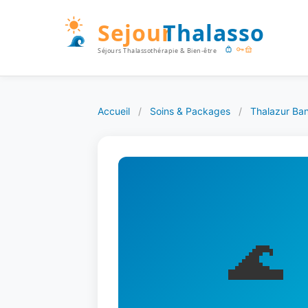
Accueil
/
Soins & Packages
/
Thalazur Ban
🌊