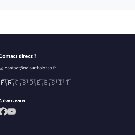
Contact direct ?
✉️ contact@sejourthalasso.fr
🇫🇷
🇬🇧
🇩🇪
🇪🇸
🇮🇹
Suivez-nous