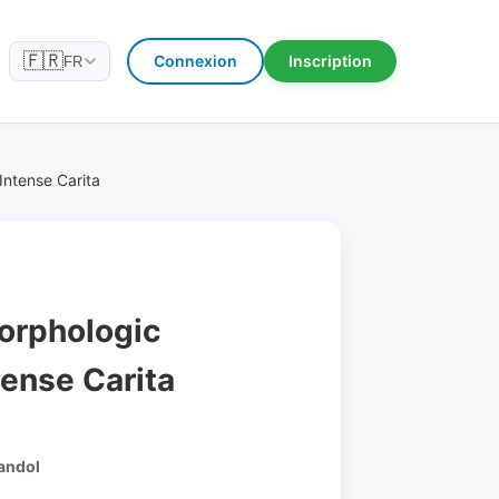
🇫🇷
Connexion
Inscription
FR
Intense Carita
Morphologic
tense Carita
Bandol