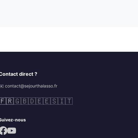
Contact direct ?
✉️ contact@sejourthalasso.fr
🇫🇷
🇬🇧
🇩🇪
🇪🇸
🇮🇹
Suivez-nous