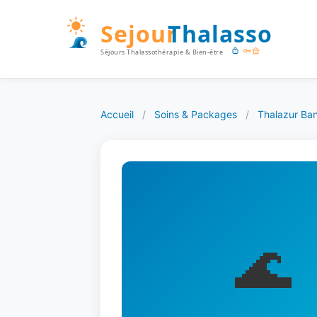
Accueil
/
Soins & Packages
/
Thalazur Ban
🌊