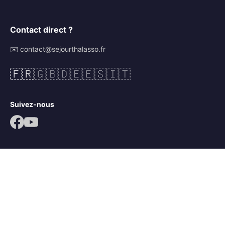
Contact direct ?
✉️ contact@sejourthalasso.fr
🇫🇷
🇬🇧
🇩🇪
🇪🇸
🇮🇹
Suivez-nous
© 2026 Séjour Thalasso. Tous droits réservés.
Mentions légales
CGV
Politique de confidentialité