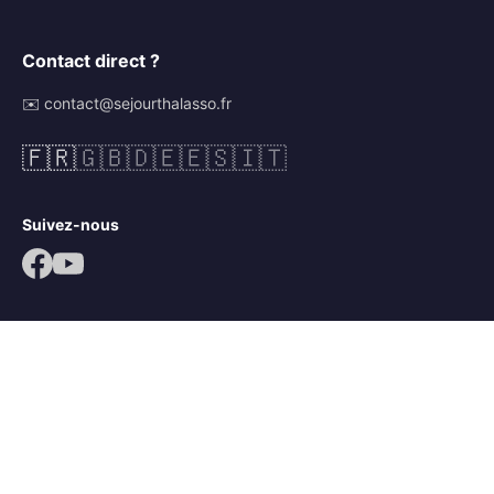
Contact direct ?
✉️ contact@sejourthalasso.fr
🇫🇷
🇬🇧
🇩🇪
🇪🇸
🇮🇹
Suivez-nous
© 2026 Séjour Thalasso. Tous droits réservés.
Mentions légales
CGV
Politique de confidentialité