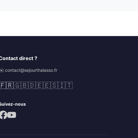
Contact direct ?
✉️ contact@sejourthalasso.fr
🇫🇷
🇬🇧
🇩🇪
🇪🇸
🇮🇹
Suivez-nous