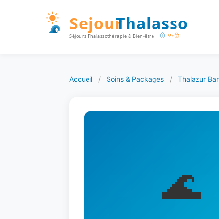
Accueil
/
Soins & Packages
/
Thalazur Ban
🌊