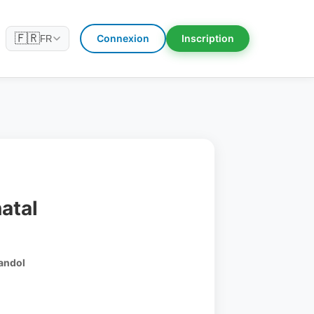
🇫🇷
Connexion
Inscription
FR
atal
Bandol