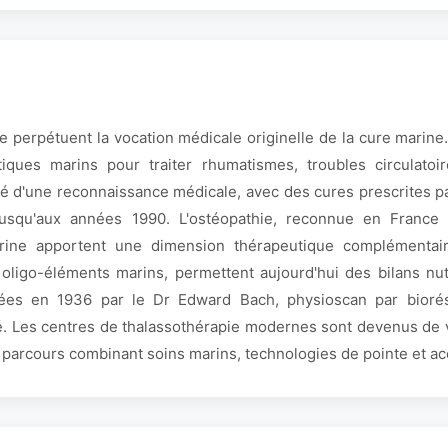
e perpétuent la vocation médicale originelle de la cure marine
tiques marins pour traiter rhumatismes, troubles circulato
é d'une reconnaissance médicale, avec des cures prescrites pa
jusqu'aux années 1990. L'ostéopathie, reconnue en France 
rine apportent une dimension thérapeutique complémentaire.
 oligo-éléments marins, permettent aujourd'hui des bilans nut
ées en 1936 par le Dr Edward Bach, physioscan par bior
é. Les centres de thalassothérapie modernes sont devenus de vé
un parcours combinant soins marins, technologies de pointe et