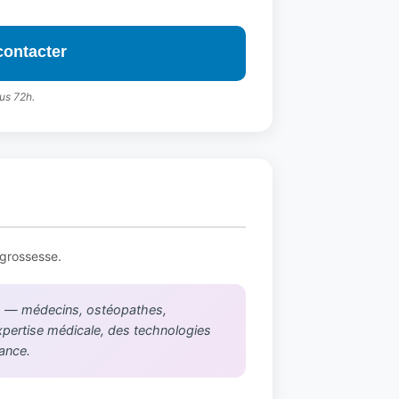
contacter
us 72h.
 grossesse.
iés — médecins, ostéopathes,
xpertise médicale, des technologies
rance.