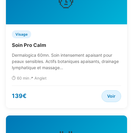
💆
Visage
Soin Pro Calm
Dermalogica 60mn. Soin intensement apaisant pour
peaux sensibles. Actifs botaniques apaisants, drainage
lymphatique et massage…
⏱️ 60 min
📍 Anglet
139€
Voir