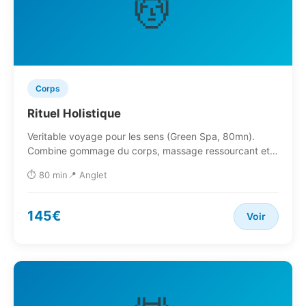
💆
Corps
Rituel Holistique
Veritable voyage pour les sens (Green Spa, 80mn).
Combine gommage du corps, massage ressourcant et…
⏱️ 80 min
📍 Anglet
145€
Voir