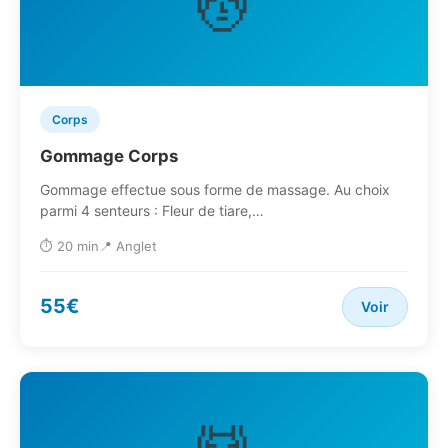
💆
Corps
Gommage Corps
Gommage effectue sous forme de massage. Au choix
parmi 4 senteurs : Fleur de tiare,…
⏱️ 20 min
📍 Anglet
55€
Voir