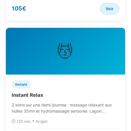
105€
Voir
💆
Instant
Instant Relax
2 soins sur une demi-journee : massage relaxant aux
huiles 35mn et hydromassage sensoriel. Lagon…
⏱️ 120 min
📍 Anglet