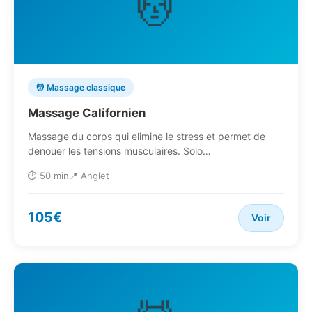
💆
💆 Massage classique
Massage Californien
Massage du corps qui elimine le stress et permet de
denouer les tensions musculaires. Solo…
⏱️ 50 min
📍 Anglet
105€
Voir