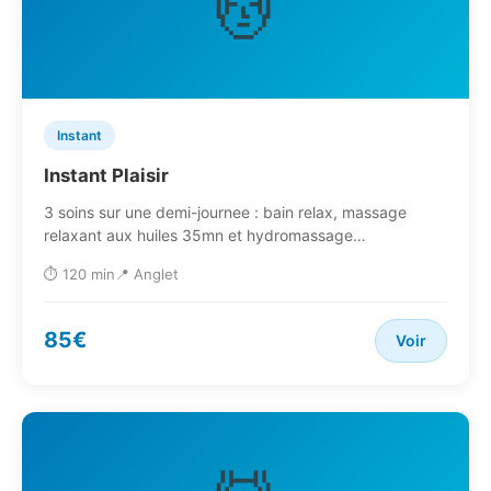
💆
Instant
Instant Plaisir
3 soins sur une demi-journee : bain relax, massage
relaxant aux huiles 35mn et hydromassage…
⏱️ 120 min
📍 Anglet
85€
Voir