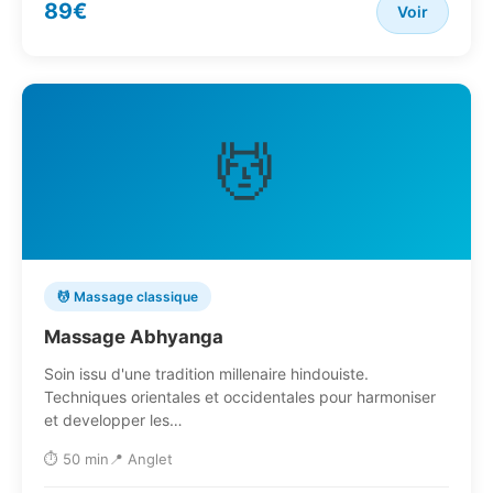
89€
Voir
💆
💆 Massage classique
Massage Abhyanga
Soin issu d'une tradition millenaire hindouiste.
Techniques orientales et occidentales pour harmoniser
et developper les…
⏱️ 50 min
📍 Anglet