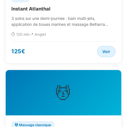
Instant Atlanthal
3 soins sur une demi-journee : bain multi-jets,
application de boues marines et massage Belharra…
⏱️ 120 min
📍 Anglet
125€
Voir
💆
💆 Massage classique