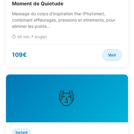
Moment de Quietude
Massage du corps d'inspiration thai (Phytomer),
combinant effleurages, pressions et etirements, pour
eliminer les points…
⏱️ 50 min
📍 Anglet
109€
Voir
💆
Instant