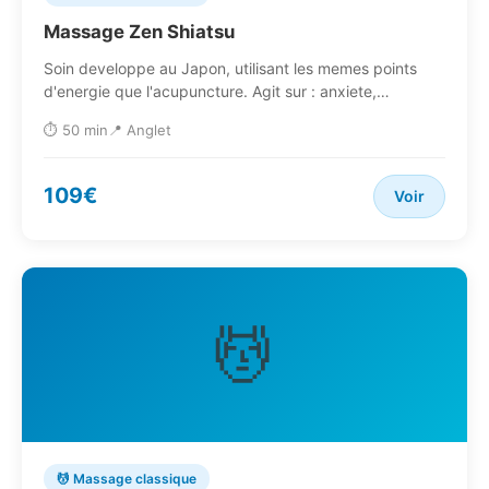
Massage Zen Shiatsu
Soin developpe au Japon, utilisant les memes points
d'energie que l'acupuncture. Agit sur : anxiete,…
⏱️ 50 min
📍 Anglet
109€
Voir
💆
💆 Massage classique