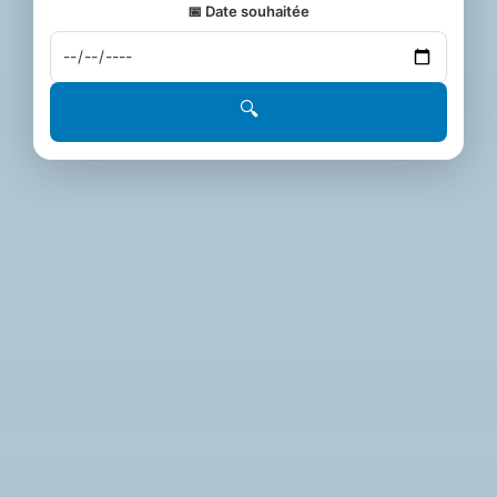
📅 Date souhaitée
🔍