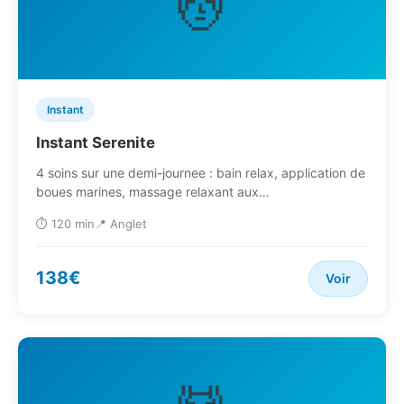
💆
Instant
Instant Serenite
4 soins sur une demi-journee : bain relax, application de
boues marines, massage relaxant aux…
⏱️ 120 min
📍 Anglet
138€
Voir