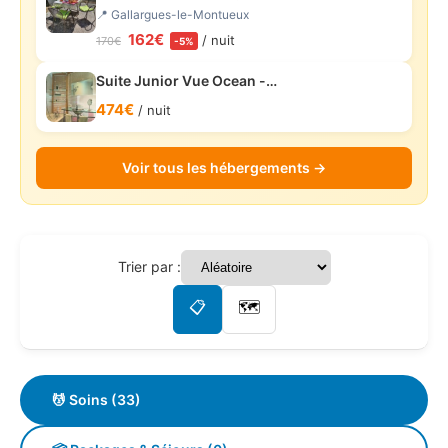
📍 Gallargues-le-Montueux
162€
/ nuit
170€
-5%
Suite Junior Vue Ocean -…
474€
/ nuit
Voir tous les hébergements →
Trier par :
📋
🗺️
💆 Soins (33)