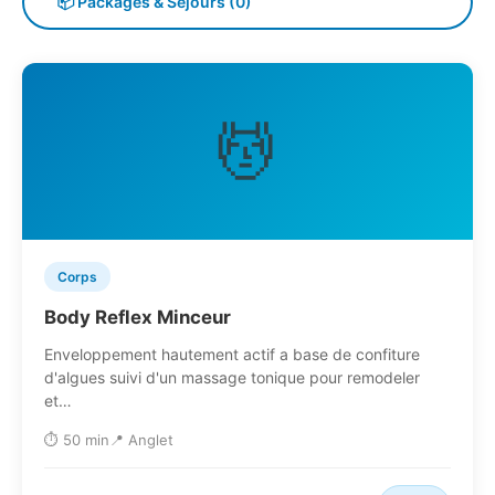
📦 Packages & Séjours (0)
💆
Corps
Body Reflex Minceur
Enveloppement hautement actif a base de confiture
d'algues suivi d'un massage tonique pour remodeler
et…
⏱️ 50 min
📍 Anglet