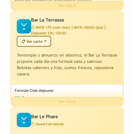
Menu Bio-Equilibre ou Ayurvedique (E+P+D)
Menu Express 2 plats
Ver más ▾
40 €
32 €
Bar La Terrasse
Menu unique :
40 €
Plat du Jour
🕐 9h15-17h (ven-mer) | 9h15-15h30 (jeu) |
Dejeuner 12h-13h30
23 €
📋 Ver carta ↗
Huitres Fines Claire n°3 baie Bourgneuf + verre Muscadet
Tentempie o almuerzo en albornoz: el Bar La Terrasse
18 €
propone cada dia una formula sana y sabrosa.
Bebidas calientes y frias, zumos frescos, reposteria
Medaillons homard, legumes croquants, agrumes verveine
casera.
18 €
Formule Club dejeuner
Gaspacho petits pois, langoustines marinees,
30 €
pamplemousse
Ver más ▾
14 €
Smoothie :
a partir de 7 €
Bar Le Phare
Tomates anciennes, burrata cremeuse, pesto basilic
🕐 Ouvert en soiree
12 €