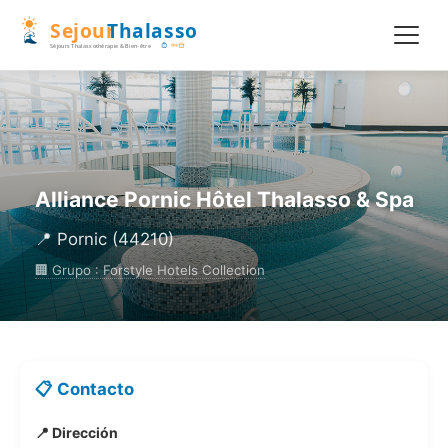
Alliance Pornic Hôtel Thalasso & Spa
📍 Pornic (44210)
🏢 Grupo : Forstyle Hotels Collection
📋 Contacto
📍 Dirección