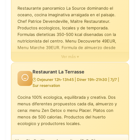
Restaurante panoramico La Source dominando el
oceano, cocina imaginativa arraigada en el paisaje.
Chef Patrice Devendeville, Maitre Restaurateur.
Productos ecologicos, locales y de temporada.
Formulas dieteticas 350-500 kcal disenadas con la
nutricionista del centro. Menu Decouverte 49EUR,
Menu Marche 39EUR. Formula de almuerzo desde
24EUR. Platos emblematicos: bogavante breton, San
Ver más ▾
Pedro con mantequilla de algas, verduras ecologicas
del huerto de Pornic. Opciones sin gluten y
Restaurant La Terrasse
vegetarianas. Carta de vinos centrada en el Valle del
🕐 Dejeuner 12h-13h45 | Diner 19h-21h30 | 7j/7 |
Loira y vinos ecologicos.
Sur reservation
Cocina 100% ecologica, equilibrada y creativa. Dos
Petit-dejeuner buffet
menus diferentes propuestos cada dia, almuerzo y
22 €
cena: menu Zen Detox o menu Placer. Platos con
menos de 500 calorias. Productos del huerto
Menu Tradition 3 plats (inclus demi-pension)
ecologico y productores locales.
38 €