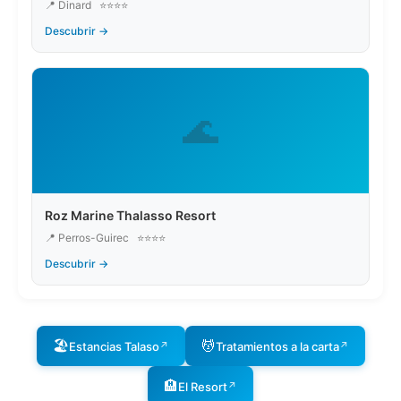
📍 Dinard
⭐⭐⭐⭐
Descubrir →
🌊
Roz Marine Thalasso Resort
📍 Perros-Guirec
⭐⭐⭐⭐
Descubrir →
🏖️
💆
Estancias Talaso
Tratamientos a la carta
↗
↗
🏨
El Resort
↗