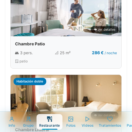
👁️ Ver detalles
Chambre Patio
286 €
👥 3 pers.
📐 25 m²
/ noche
🪟 patio
Habitación doble
👁️ Ver detalles
Info
Grupo
Restaurante
Fotos
Vídeos
Tratamientos
Pa
Chambre Littoral