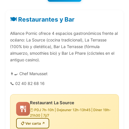
🍽️ Restaurantes y Bar
Alliance Pornic ofrece 4 espacios gastronómicos frente al
océano: La Source (cocina tradicional), La Terrasse
(100% bio y dietética), Bar La Terrasse (fórmula
almuerzo, smoothies bio) y Bar Le Phare (cócteles en el
antiguo casino).
👨‍🍳 Chef Manusset
📞 02 40 82 68 16
Restaurant La Source
🕐 PDJ 7h-10h | Dejeuner 12h-13h45 | Diner 19h-
21h30 | 7j/7
📋 Ver carta ↗